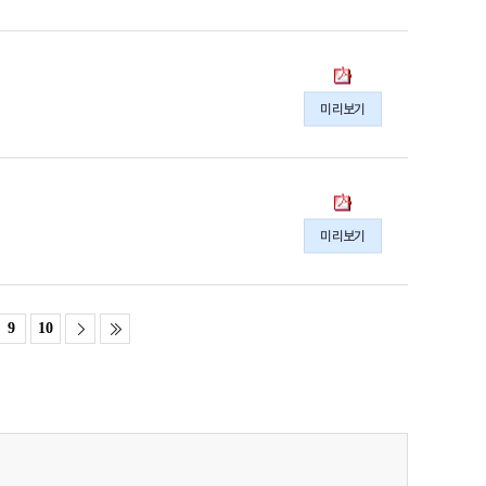
시
아
의
리
pdf
(56
동
파
호)
북
일
미리보기
게
메
시
아
의
리
pdf
(55
동
파
호)
북
일
미리보기
게
메
시
아
의
리
pdf
(54
9
10
파
호)
일
게
시
의
pdf
파