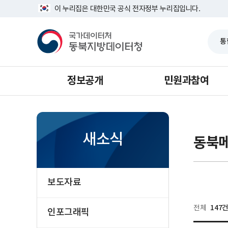
반
너
다
마
이 누리집은 대한민국 공식 전자정부 누리집입니다.
복
비
영
음
지
1639px
국
역
-
가
막
건
1180px
데
너
이
뛰
터
기
처
동
북
정보공개
민원과참여
지
방
데
이
터
청
새소식
동북
보도자료
147
전체
인포그래픽