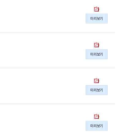
동
북
미리보기
메
아
리
(63
동
호)
북
미리보기
게
메
시
아
의
리
pdf
(62
동
파
호)
북
일
미리보기
게
메
시
아
의
리
pdf
(61
동
파
호)
북
일
미리보기
게
메
시
아