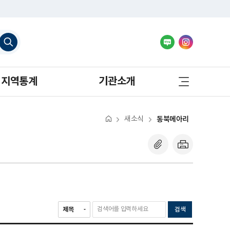
검
색
하
기
사
지역통계
기관소개
이
트
맵
바
로
새소식
동북메아리
가
기
검색