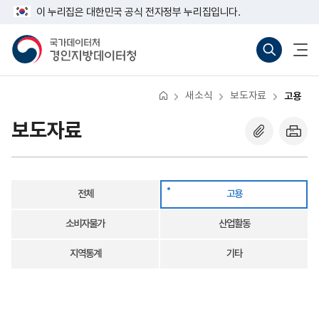
반
고
너
다
마
이 누리집은 대한민국 공식 전자정부 누리집입니다.
복
용
비
영
음
지
767px
국
통
전
역
이
가
합
체
막
건
하
데
검
메
너
이
색
뉴
뛰
터
바
열
기
처
로
기
새소식
보도자료
고용
경
가
인
기
지
(새
보도자료
방
창
데
열
이
기)
터
청
전체
고용
소비자물가
산업활동
지역통계
기타