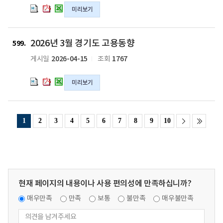
동
동
동
서
서
서
미리보기
향
향
향
울
울
울
의
의
의
특
특
특
hwpx
pdf
xlsx
별
별
별
2026
2026
2026
2026년 3월 경기도 고용동향
파
파
파
시
시
시
년
년
년
599
일
일
일
고
고
고
3
3
3
2026-04-15
1767
게시일
조회
용
용
용
월
월
월
동
동
동
경
경
경
미리보기
향
향
향
기
기
기
의
의
의
도
도
도
hwpx
pdf
xlsx
고
고
고
파
파
파
용
용
용
1
2
3
4
5
6
7
8
9
10
일
일
일
동
동
동
향
향
향
의
의
의
hwpx
pdf
xlsx
파
파
파
일
일
일
현재 페이지의 내용이나 사용 편의성에 만족하십니까?
매우만족
만족
보통
불만족
매우불만족