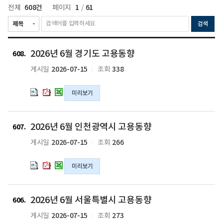
608건
1
61
전체
페이지
/
검색
2026
2026
2026
2026년 6월 경기도 고용동향
년
년
년
608
6
6
6
2026-07-15
338
게시일
조회
월
월
월
경
경
경
미리보기
기
기
기
도
도
도
고
고
고
2026
2026
2026
2026년 6월 인천광역시 고용동향
용
용
용
년
년
년
607
동
동
동
6
6
6
2026-07-15
266
게시일
조회
향
향
향
월
월
월
의
의
의
인
인
인
미리보기
hwpx
pdf
xlsx
천
천
천
파
파
파
광
광
광
일
일
일
역
역
역
2026
2026
2026
2026년 6월 서울특별시 고용동향
시
시
시
년
년
년
606
고
고
고
6
6
6
2026-07-15
273
게시일
조회
용
용
용
월
월
월