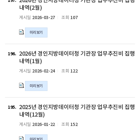
2026년 경인지방데이터청 기관장 업무추진비 집행
년
197
파
집
업
경
내역(2월)
일
행
무
인
2026-03-27
107
게시일
조회
내
추
지
역
진
방
(4
비
미리보기
데
월)
집
이
의
행
터
2026
hwpx
내
청
2026년 경인지방데이터청 기관장 업무추진비 집행
년
196
파
역
기
경
내역(1월)
일
(3
관
인
2026-02-24
122
게시일
조회
월)
장
지
의
업
방
hwpx
무
미리보기
데
파
추
이
일
진
터
2025
비
청
2025년 경인지방데이터청 기관장 업무추진비 집행
년
195
집
기
경
내역(12월)
행
관
인
2026-01-22
152
게시일
조회
내
장
지
역
업
방
(2
무
미리보기