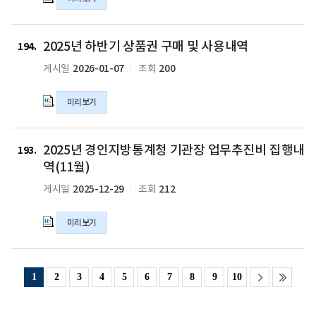
데
월)
추
이
의
진
터
2025
hwpx
비
청
2025년 하반기 상품권 구매 및 사용내역
년
194
파
집
기
하
2026-01-07
200
게시일
조회
일
행
관
반
내
장
기
역
미리보기
업
상
(1
무
품
월)
추
권
2025
의
진
2025년 경인지방통계청 기관장 업무추진비 집행내
구
년
193
hwpx
비
매
경
역(11월)
파
집
및
인
2025-12-29
212
게시일
조회
일
행
사
지
내
용
방
역
미리보기
내
통
(12
역
계
월)
의
청
의
hwpx
기
1
2
3
4
5
6
7
8
9
10
hwpx
파
관
파
일
장
일
업