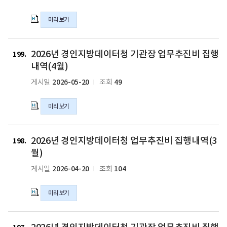
내
용
방
역
미리보기
내
데
(6
역
이
월)
의
터
2026
의
hwpx
청
2026년 경인지방데이터청 기관장 업무추진비 집행
년
199
hwpx
파
기
경
내역(4월)
파
일
관
인
2026-05-20
49
게시일
조회
일
장
지
업
방
무
미리보기
데
추
이
진
터
2026
비
청
2026년 경인지방데이터청 업무추진비 집행내역(3
년
198
집
기
경
월)
행
관
인
2026-04-20
104
게시일
조회
내
장
지
역
업
방
(5
무
미리보기
데
월)
추
이
의
진
터
2026
hwpx
비
청