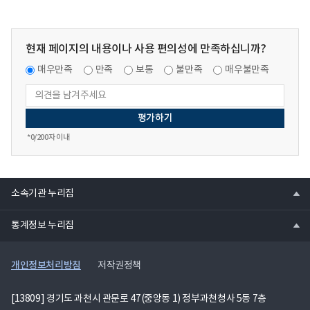
무
추
진
현재 페이지의 내용이나 사용 편의성에 만족하십니까?
비
집
매우만족
만족
보통
불만족
매우불만족
행
내
역
(11
*
0
/200자 이내
월)
의
hwpx
열
파
소속기관 누리집
기
일
열
통계정보 누리집
기
개인정보처리방침
저작권정책
[13809] 경기도 과천시 관문로 47(중앙동 1) 정부과천청사 5동 7층