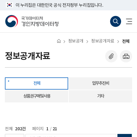
반
전
너
다
마
이 누리집은 대한민국 공식 전자정부 누리집입니다.
복
체
비
영
음
지
767px
국
통
전
역
이
가
합
체
막
건
하
데
검
메
너
이
색
뉴
뛰
터
바
열
기
처
로
기
정보공개
정보공개자료
전체
경
가
인
기
지
(새
정보공개자료
방
창
데
열
이
기)
터
청
전체
업무추진비
상품권구매및사용
기타
202건
1
21
전체
페이지
/