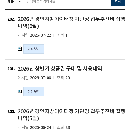
검색
2026
2026년 경인지방데이터청 기관장 업무추진비 집행
년
202
경
내역(6월)
인
2026-07-22
1
게시일
조회
지
방
미리보기
데
이
터
2026
청
2026년 상반기 상품권 구매 및 사용내역
년
201
기
상
2026-07-08
20
게시일
조회
관
반
장
기
미리보기
업
상
무
품
추
권
2026
진
2026년 경인지방데이터청 기관장 업무추진비 집행
구
년
200
비
매
경
내역(5월)
집
및
인
2026-06-24
28
게시일
조회
행
사
지