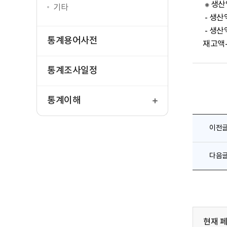
 ※ 생산액의 개념과 조사표 항목을 이용한 산출방법

기타
 - 생산액의 개념: 사업체에서 당기에 생산한 재화 및 서비스의 시장가액(판매한 것과 생산한 후 재고로 남아 있는 것을 포함)

 - 생산액 = (제품출하액+부산물·폐품수입액+임가공(수탁제조)수입액+수리수입액) + (재고액의 완제품과 반제품 및 재공품의 연말
통계용어사전
재고액
통계조사일정
열
기
통계이해
이전
다음
현재 