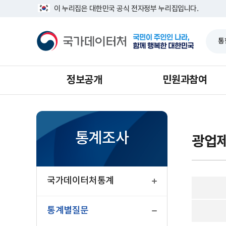
반
광
너
이 누리집은 대한민국 공식 전자정부 누리집입니다.
복
업
비
영
제
1639px
국
역
조
-
가
건
업
1180px
데
너
조
이
뛰
사
터
기
처
정보공개
민원과참여
통계조사
광업제
열
기
국가데이터처통계
닫
기
통계별질문