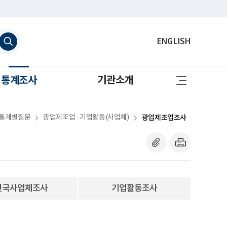
검
ENGLISH
색
하
기
사
통계조사
기관소개
이
트
맵
바
로
통계별질문
광업제조업 · 기업활동(사업체)
광업제조업조사
가
기
전국사업체조사
기업활동조사