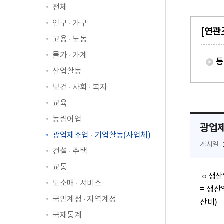
전체
인구 · 가구
[연관
고용 · 노동
물가 · 가계
통
산업활동
보건 · 사회 · 복지
교육
농림어업
광업제
광업제조업 · 기업활동(사업체)
게시일
건설 · 주택
교통
 ○ 생산액은 통계표의 다른 통계지표를 이용하여 계산할 수 있습니다. 부가가치는 생산액에서 주요생산비를 뺀 금액이므로(부가가치 
도소매 · 서비스
= 생산
국민계정 · 지역계정
산비)

국제통계