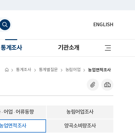
검
ENGLISH
색
하
기
사
통계조사
기관소개
이
트
맵
바
로
통계조사
통계별질문
농림어업
농업면적조사
가
기
 · 어업 · 어류동향
농림어업조사
농업면적조사
양곡소비량조사