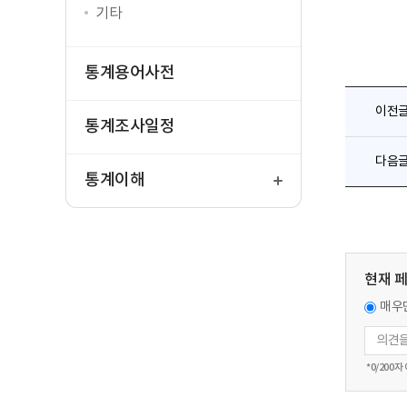
기타
통계용어사전
이전
통계조사일정
열
다음
기
통계이해
현재 
매우
*
0
/200자