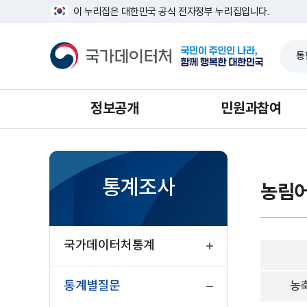
반
농
너
이 누리집은 대한민국 공식 전자정부 누리집입니다.
복
업
비
영
면
1639px
국
역
적
-
가
건
조
1180px
데
너
사
이
뛰
터
기
처
정보공개
민원과참여
통계조사
농림
열
기
국가데이터처통계
닫
기
통계별질문
농