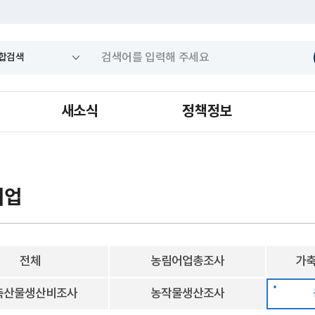
새소식
정책정보
어업
전체
농림어업총조사
가축
축산물생산비조사
농작물생산조사