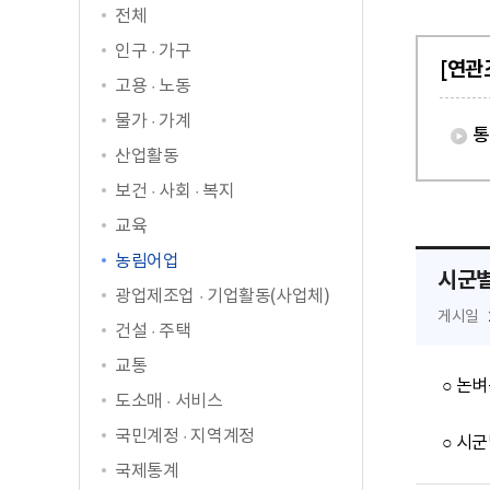
전체
인구 · 가구
[연관
고용 · 노동
물가 · 가계
통
산업활동
보건 · 사회 · 복지
교육
농림어업
시군별
광업제조업 · 기업활동(사업체)
게시일
건설 · 주택
교통
 ○ 논벼는 시군별로 작물재배면적을 작성하고 있으며, 논벼 이외의 작물에 대해서는  시도별로 작성하고 있습니다.

도소매 · 서비스
국민계정 · 지역계정
국제통계