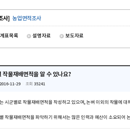
조사]
농업면적조사
계표목록
설명자료
보도자료
 작물재배면적을 알 수 있나요?
2016-11-29
35241
조회