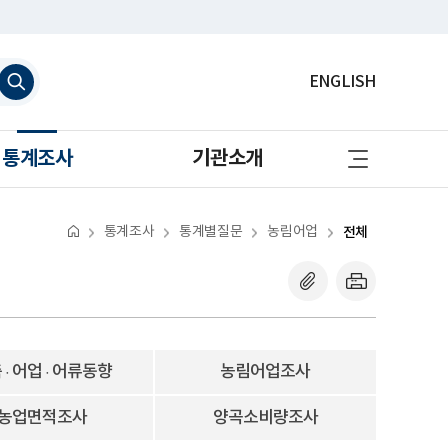
검
ENGLISH
색
하
기
사
통계조사
기관소개
이
트
맵
바
로
통계조사
통계별질문
농림어업
전체
가
기
 · 어업 · 어류동향
농림어업조사
농업면적조사
양곡소비량조사