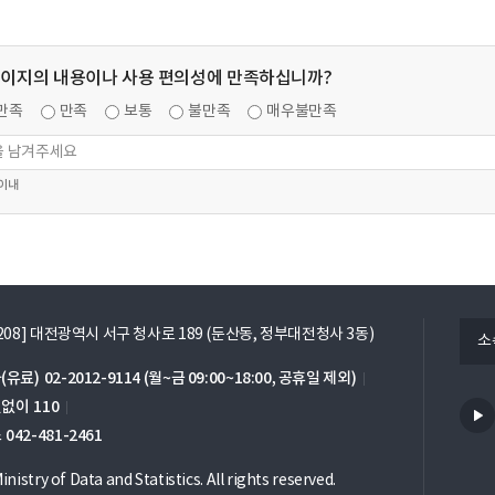
페이지의 내용이나 사용 편의성에 만족하십니까?
만족
만족
보통
불만족
매우불만족
 이내
열
5208] 대전광역시 서구 청사로 189 (둔산동, 정부대전청사 3동)
소
기
(유료)
02-2012-9114
(월~금 09:00~18:00, 공휴일 제외)
번없이
110
스
042-481-2461
nistry of Data and Statistics. All rights reserved.