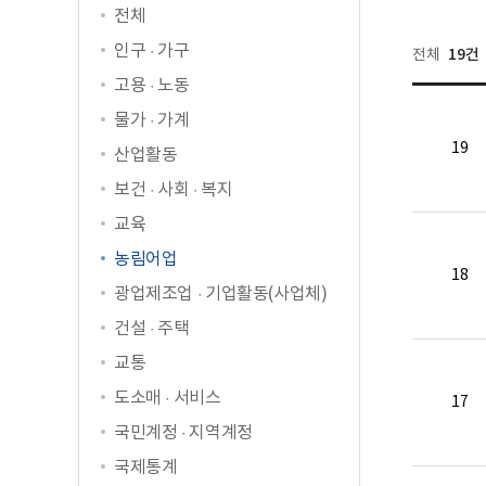
전체
인구 · 가구
19건
전체
고용 · 노동
물가 · 가계
19
산업활동
보건 · 사회 · 복지
교육
농림어업
18
광업제조업 · 기업활동(사업체)
건설 · 주택
교통
도소매 · 서비스
17
국민계정 · 지역계정
국제통계