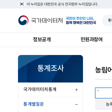
반
전
너
이 누리집은 대한민국 공식 전자정부 누리집입니다.
복
체
비
영
1639px
국
역
-
가
건
1180px
데
너
이
뛰
터
기
처
정보공개
민원과참여
통계조사
농림
열
기
국가데이터처통계
닫
기
통계별질문
농