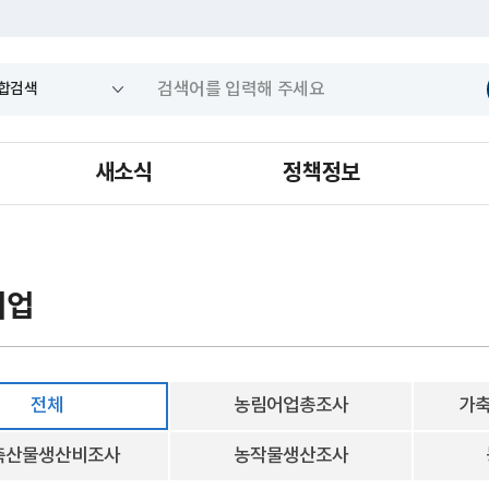
새소식
정책정보
어업
전체
농림어업총조사
가축
축산물생산비조사
농작물생산조사