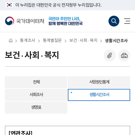
반
생
너
이 누리집은 대한민국 공식 전자정부 누리집입니다.
복
활
비
영
시
767px
국
통
전
역
간
이
가
합
체
건
조
하
데
검
메
너
사
이
색
뉴
뛰
터
바
열
기
처
로
기
통계조사
통계별질문
보건 · 사회 · 복지
생활시간조사
가
기
(새
보건 · 사회 · 복지
창
열
기)
전체
사망원인통계
사회조사
생활시간조사
생명표
[연관조사]