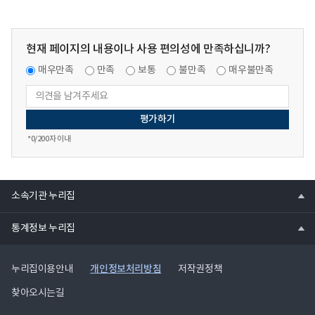
현재 페이지의 내용이나 사용 편의성에 만족하십니까?
매우만족
만족
보통
불만족
매우불만족
*
0
/200자 이내
열
소속기관 누리집
기
열
통계정보 누리집
기
개인정보처리방침
누리집이용안내
저작권정책
찾아오시는길