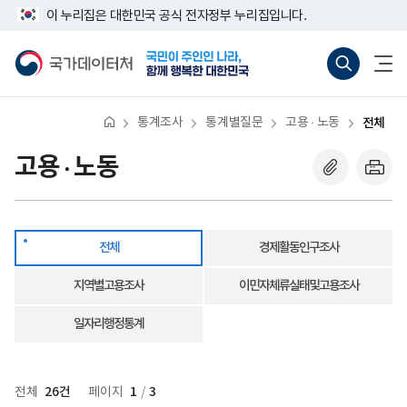
반
전
너
이 누리집은 대한민국 공식 전자정부 누리집입니다.
복
체
비
영
767px
국
통
전
역
이
가
합
체
건
하
데
검
메
너
이
색
뉴
뛰
터
바
열
기
처
로
기
통계조사
통계별질문
고용 · 노동
전체
가
기
(새
고용 · 노동
창
열
기)
전체
경제활동인구조사
지역별고용조사
이민자체류실태및고용조사
일자리행정통계
26건
1
3
전체
페이지
/