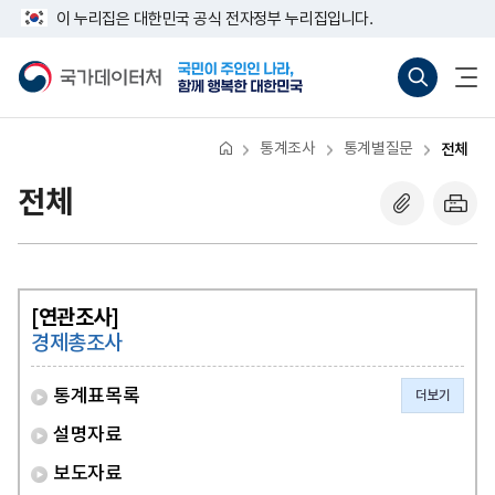
반
너
이 누리집은 대한민국 공식 전자정부 누리집입니다.
복
비
영
767px
국
통
전
역
이
가
합
체
건
하
데
검
메
너
이
색
뉴
뛰
터
바
열
기
처
로
기
통계조사
통계별질문
전체
가
기
(새
전체
창
열
기)
[연관조사]
경제총조사
통계표목록
더보기
설명자료
보도자료