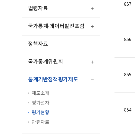
열
857
기
법령자료
열
기
국가통계·데이터발전포럼
856
정책자료
열
기
국가통계위원회
닫
855
기
통계기반정책평가제도
제도소개
평가절차
854
평가현황
관련자료