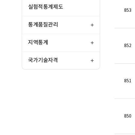
실험적통계제도
853
열
기
통계품질관리
열
기
지역통계
852
열
기
국가기술자격
851
850