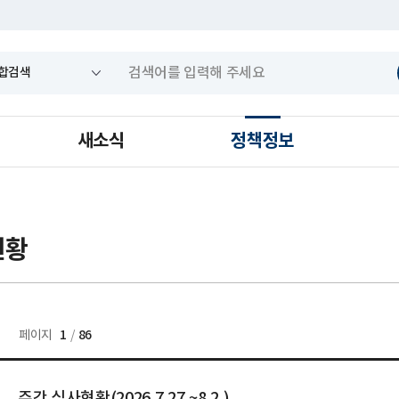
새소식
정책정보
현황
건
1
86
페이지
/
주간 심사현황(2026.7.27.~8.2.)