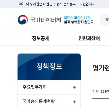
반
너
다
마
이 누리집은 대한민국 공식 전자정부 누리집입니다.
복
비
영
음
지
1639px
국
역
-
가
막
건
1180px
데
너
이
뛰
터
기
처
정보공개
민원과참여
정책정보
평가
열
기
주요업무계획
857
전체
열
기
국가승인통계현황
새글