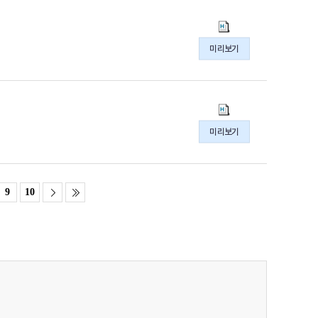
파
현
일
황
주
(2026.6.8.~6.14.)
간
미리보기
의
심
hwpx
사
파
현
일
황
주
(2026.6.1.~6.7.)
간
미리보기
의
심
hwpx
사
파
현
일
황
9
10
(2026.5.25.~5.31.)
의
hwpx
파
일