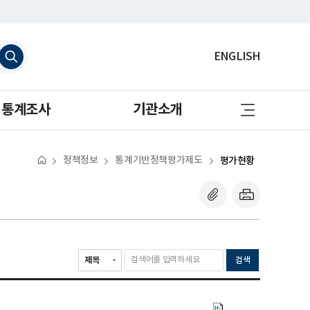
검
ENGLISH
색
하
기
사
통계조사
기관소개
이
트
맵
바
로
정책정보
통계기반정책평가제도
평가현황
가
기
검색
주