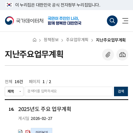
반
너
이 누리집은 대한민국 공식 전자정부 누리집입니다.
복
비
영
767px
국
통
전
역
이
가
합
체
건
하
데
검
메
너
이
색
뉴
뛰
터
바
열
기
처
로
기
정책정보
주요업무계획
지난주요업무계획
가
기
(새
지난주요업무계획
창
열
기)
16건
1
2
전체
페이지
/
검색
2025
2025
2025년도 주요 업무계획
년
년
16
도
도
2026-02-27
게시일
주
주
요
요
미리보기