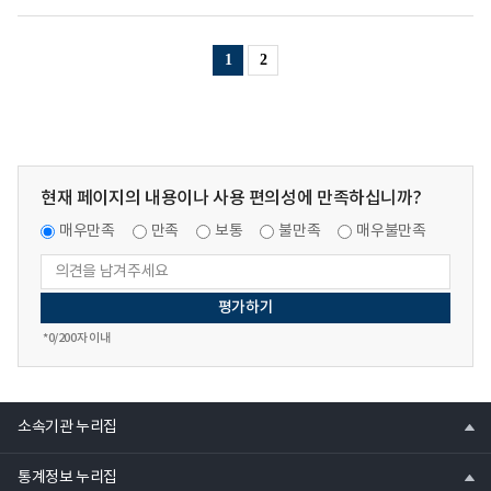
계
계
계
획
획
획
의
의
의
1
2
hwp
pdf
pdf
파
파
파
일
일
일
현재 페이지의 내용이나 사용 편의성에 만족하십니까?
매우만족
만족
보통
불만족
매우불만족
*
0
/200자 이내
열
소속기관 누리집
기
열
통계정보 누리집
기