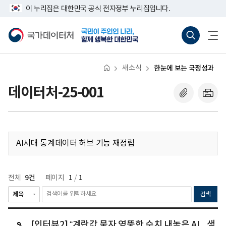
반
너
이 누리집은 대한민국 공식 전자정부 누리집입니다.
복
비
영
767px
국
통
전
역
이
가
합
체
건
하
데
검
메
너
이
색
뉴
뛰
터
바
열
기
처
로
기
새소식
한눈에 보는 국정성과
가
기
(새
데이터처-25-001
창
열
기)
AI시대 통계데이터 허브 기능 재정립
9건
1
1
전체
페이지
/
검색
[인
[인터뷰2] “계란값 묻자 영뚱한 수치 내놓은 AI...샘
터
9