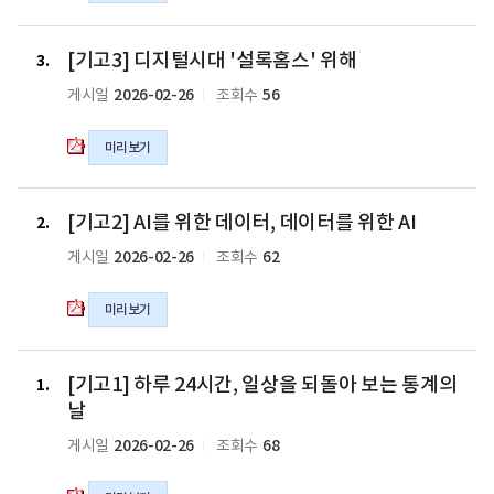
작
AI
의
는
[기
pdf
[기고3] 디지털시대 '설록홈스' 위해
왜
고
3
파
틀
3]
2026-02-26
56
게시일
조회수
일
릴
디
까?
지
미리보기
의
털
pdf
시
파
대
[기
[기고2] AI를 위한 데이터, 데이터를 위한 AI
일
'설
고
2
록
2]
2026-02-26
62
게시일
조회수
홈
AI
스'
를
미리보기
위
위
해
한
의
데
[기
[기고1] 하루 24시간, 일상을 되돌아 보는 통계의
pdf
이
고
1
파
터,
1]
날
일
데
하
2026-02-26
68
게시일
조회수
이
루
터
24