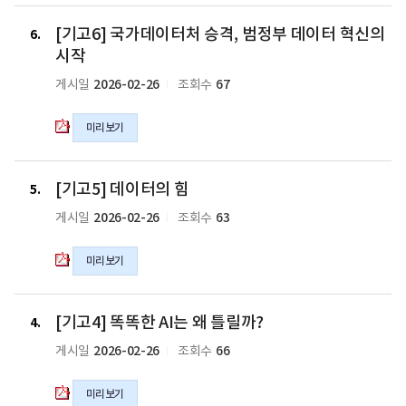
황
켜...
탐
[기
당
세
[기고6] 국가데이터처 승격, 범정부 데이터 혁신의
사
고
6
할
상
의
6]
시작
듯"의
에
pdf
국
2026-02-26
67
게시일
조회수
pdf
없
파
가
파
던
일
데
일
통
미리보기
이
계
터
서
처
[기
비
승
[기고5] 데이터의 힘
고
5
스
격,
5]
2026-02-26
63
게시일
조회수
선
범
데
보
정
이
일
미리보기
부
터
것"의
데
의
pdf
이
힘
[기
파
터
[기고4] 똑똑한 AI는 왜 틀릴까?
의
고
4
일
혁
pdf
4]
2026-02-26
66
게시일
조회수
신
파
똑
의
일
똑
미리보기
시
한