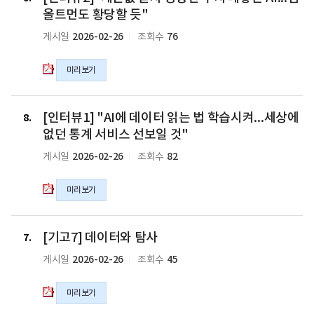
뷰
올트먼도 황당할 듯"
2]
2026-02-26
76
게시일
조회수
“계
란
미리보기
값
묻
자
[인
영
[인터뷰1] "AI에 데이터 읽는 법 학습시켜...세상에
터
8
뚱
뷰
없던 통계 서비스 선보일 것"
한
1]
2026-02-26
82
게시일
조회수
수
"AI
치
에
내
미리보기
데
놓
이
은
터
[기
AI...
읽
[기고7] 데이터와 탐사
고
7
샘
는
7]
2026-02-26
45
게시일
조회수
올
법
데
트
학
이
먼
미리보기
습
터
도
시
와