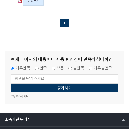
미리보기
를
시
위
간,
한
일
AI
상
1
의
을
pdf
되
파
돌
일
아
보
는
현재 페이지의 내용이나 사용 편의성에 만족하십니까?
통
계
매우만족
만족
보통
불만족
매우불만족
의
날
의
pdf
*
0
/200자 이내
파
일
열
소속기관 누리집
기