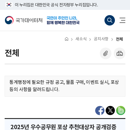
반
너
이 누리집은 대한민국 공식 전자정부 누리집입니다.
복
비
영
767px
국
통
전
역
이
가
합
체
건
하
데
검
메
너
이
색
뉴
뛰
터
바
열
기
처
로
기
새소식
공지사항
전체
가
기
(새
전체
창
열
기)
통계행정에 필요한 규정 공고, 물품 구매, 이벤트 실시, 포상
등의 사항을 알려드립니다.
2025년 우수공무원 포상 추천대상자 공개검증