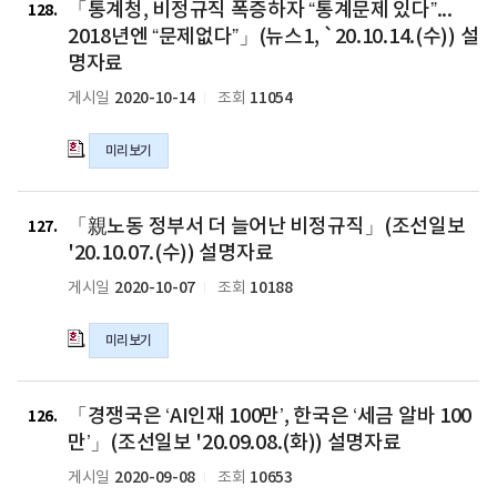
여
여
배
「통계청, 비정규직 폭증하자 “통계문제 있다”...
계
128
설
설
로
청,
2018년엔 “문제없다”」(뉴스1, `20.10.14.(수)) 설
명
명
급
비
명자료
드
드
증
정
립
립
2020-10-14
11054
게시일
조회
'미
규
니
니
스
직
다.
다.
터
폭
미리보기
(연
(연
리'」
증
합
합
(조
하
「親
뉴
뉴
선
자
「親노동 정부서 더 늘어난 비정규직」(조선일보
노
127
스
스
일
“통
동
'20.10.07.(수)) 설명자료
등
등
보
계
정
3
3
'21.3.8.
2020-10-07
10188
게시일
조회
문
부
월
월
(월))
제
서
10
10
설
있
미리보기
더
일
일
명
다”...
늘
자
자
자
2018
어
「경
보
보
료
년
난
「경쟁국은 ‘AI인재 100만’, 한국은 ‘세금 알바 100
쟁
126
도
도
의
엔
비
국
만’」(조선일보 '20.09.08.(화)) 설명자료
에
에
hwp
“문
정
은
대
대
파
제
2020-09-08
10653
게시일
조회
규
‘AI
한
한
일