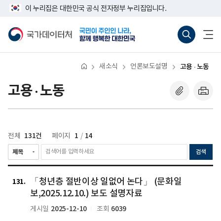
반
너
다
마
이 누리집은 대한민국 공식 전자정부 누리집입니다.
복
비
영
음
지
767px
국
통
전
역
이
가
합
체
막
건
하
데
검
메
너
이
색
뉴
뛰
터
바
열
기
처
로
기
새소식
언론보도설명
고용 · 노동
가
기
(새
고용 · 노동
창
열
기)
131건
1
14
전체
페이지
/
검색
「청
「청
「청년층 절반이상 일없어 논다」 (문화일
년
년
131
층
층
보,2025.12.10.) 보도 설명자료
절
절
2025-12-10
6039
게시일
조회
반
반