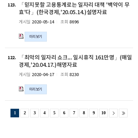
자
통
망
망
「믿지못할 고용통계로는 일자리 대책 '백약이 무
지
123
료
계
치
치
못
효'다」(한국경제,'20.05.14.)설명자료
의
최
는
는
할
hwp
악
2020-05-14
8696
게시일
조회
범
범
고
파
으
죄
죄
용
일
로
행
행
미리보기
통
나
위
위
계
오
」
」
로
「최
자
(조
(조
는
「최악의 일자리 쇼크... 일시휴직 161만명」(매일
악
122
통
선
선
일
의
경제,'20.04.17.)해명자료
계
일
일
자
일
청
2020-04-17
8230
게시일
조회
보
보
리
자
장
’20.05.23.
’20.05.23.
대
리
교
(토))
(토))
책
미리보기
쇼
체」
해
해
'백
크...
(조
명
명
약
일
선
자
자
이
시
일
1
2
3
4
5
6
7
8
9
10
료
료
무
휴
보
의
의
효'다」
직
'20.08.20(목))
pdf
hwp
(한
161
설
파
파
국
만