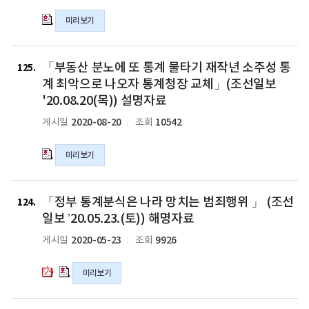
없
직」
인
설
설
다”」
(조
미리보기
재
명)
명)
(뉴
선
100
의
의
스
일
만’,
hwpx
pdf
「부
1,
보
한
「부동산 분노에 또 통계 물타기 재작년 소주성 통
파
파
동
125
`20.10.14.
'20.10.07.
국
일
일
산
계 최악으로 나오자 통계청장 교체」(조선일보
(수))
(수))
은
분
'20.08.20(목)) 설명자료
설
설
‘세
노
명
명
2020-08-20
10542
게시일
조회
금
에
자
자
알
또
료
료
바
통
미리보기
의
의
100
계
hwp
hwp
만’」
물
「정
「정
파
파
(조
타
「정부 통계분식은 나라 망치는 범죄행위 」 (조선
부
부
124
일
일
선
기
통
통
일보 ’20.05.23.(토)) 해명자료
일
재
계
계
보
2020-05-23
9926
게시일
조회
작
분
분
'20.09.08.
년
식
식
(화))
소
미리보기
은
은
설
주
나
나
명
성
라
라
「믿