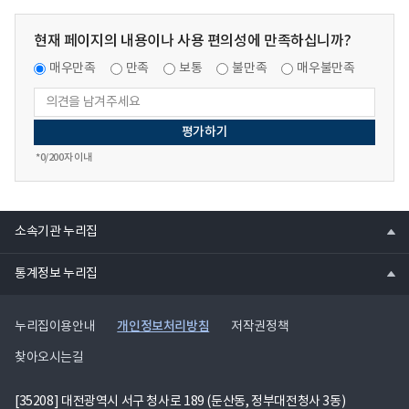
명
일
일
경
명」
자
제,'20.05.14.)
(매
료
현재 페이지의 내용이나 사용 편의성에 만족하십니까?
설
일
의
명
경
매우만족
만족
보통
불만족
매우불만족
hwp
자
제,'20.04.17.)
파
료
해
일
의
명
hwp
자
*
0
/200자 이내
파
료
일
의
hwp
열
파
소속기관 누리집
기
일
열
통계정보 누리집
기
개인정보처리방침
누리집이용안내
저작권정책
찾아오시는길
[35208] 대전광역시 서구 청사로 189 (둔산동, 정부대전청사 3동)