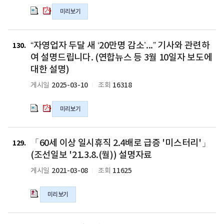
이
이
미리보기
상
상
일
일
없
없
“자
“자
어
어
“자영업자 두달 새 ‘20만명 감소’...” 기사와 관련하
영
영
130
논
논
업
업
여 설명드립니다. (연합뉴스 등 3월 10일자 보도에
다」
다」
자
자
대한 설명)
(문
(문
두
두
2025-03-10
16318
게시일
조회
화
화
달
달
일
일
새
새
보,2025.12.10.)
보,2025.12.10.)
‘20
‘20
미리보기
보
보
만
만
도
도
명
명
「60
설
설
감
감
「60세 이상 일시휴직 2.4배로 급증 '미스터리'」
세
129
명
명
소’...”
소’...”
이
(조선일보 '21.3.8.(월)) 설명자료
자
자
기
기
상
료
료
2021-03-08
11625
게시일
조회
사
사
일
의
의
와
와
시
hwpx
pdf
관
관
미리보기
휴
파
파
련
련
직
일
일
하
하
2.4
「통