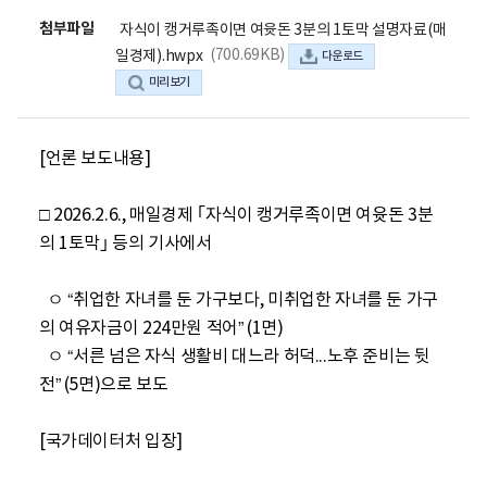
첨부파일
자식이 캥거루족이면 여윳돈 3분의 1토막 설명자료(매
(700.69KB)
일경제).hwpx
다운로드
미리보기
[언론 보도내용] 

□ 2026.2.6., 매일경제 ｢자식이 캥거루족이면 여윳돈 3분
의 1토막｣ 등의 기사에서 

  ㅇ “취업한 자녀를 둔 가구보다, 미취업한 자녀를 둔 가구
의 여유자금이 224만원 적어” (1면)

  ㅇ “서른 넘은 자식 생활비 대느라 허덕...노후 준비는 뒷
전” (5면)으로 보도

[국가데이터처 입장] 
