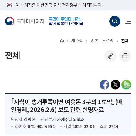
반
너
이 누리집은 대한민국 공식 전자정부 누리집입니다.
복
비
영
767px
국
통
전
역
이
가
합
체
건
하
데
검
메
너
이
색
뉴
뛰
터
바
열
기
처
로
기
새소식
언론보도설명
전체
가
기
(새
전체
창
열
기)
｢자식이 캥거루족이면 여윳돈 3분의 1토막｣(매
일경제, 2026.2.6) 보도 관련 설명자료
김명현
가계수지동향과
담당자
담당부서
042-481-6952
2026-02-06
2724
전화번호
게시일
조회