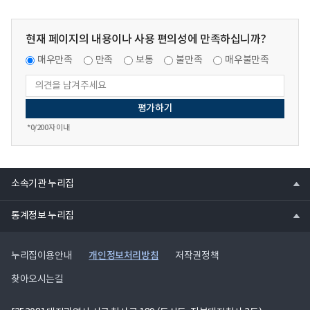
현재 페이지의 내용이나 사용 편의성에 만족하십니까?
매우만족
만족
보통
불만족
매우불만족
*
0
/200자 이내
열
소속기관 누리집
기
열
통계정보 누리집
기
개인정보처리방침
누리집이용안내
저작권정책
찾아오시는길