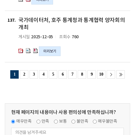
위
위
위
요
요
파
파
파
협
협
협
참
참
참
통
통
일
일
일
약
약
약
석
석
석
계
계
국
국
국
(MOU)
(MOU)
(MOU)
으
으
으
국가데이터처, 호주 통계청과 통계협력 양자회의
지
지
가
가
가
137
체
체
체
로
로
로
표
표
데
데
데
개최
결
결
결
'데
'데
'데
의
의
이
이
이
2025-12-05
760
게시일
조회수
의
의
의
이
이
이
hwp
pdf
터
터
터
hwpx
hwp
pdf
터
터
터
파
파
처,
처,
처,
파
파
파
외
외
외
미리보기
일
일
호
호
호
일
일
일
교'
교'
교'
주
주
주
적
적
적
통
통
통
극
극
극
계
계
계
1
2
3
4
5
6
7
8
9
10
수
수
수
청
청
청
행
행
행
과
과
과
의
의
의
통
통
통
hwp
hwpx
pdf
계
계
계
파
파
파
협
협
협
일
일
일
력
력
력
현재 페이지의 내용이나 사용 편의성에 만족하십니까?
양
양
양
자
자
자
매우만족
만족
보통
불만족
매우불만족
회
회
회
의
의
의