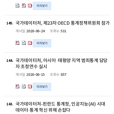
처,
처,
처,
미리보기
카
카
카
자
자
자
흐
흐
흐
국
국
국
스
스
스
국가데이터처, 제23차 OECD 통계정책위원회 참가
가
가
가
145
탄
탄
탄
데
데
데
2026-06-24
531
게시일
조회수
통
통
통
이
이
이
계
계
계
터
터
터
미리보기
청
청
청
처,
처,
처,
및
및
및
제
제
제
아
아
아
23
23
23
국
국
국
시
시
시
국가데이터처, 아시아 ·태평양 지역 범죄통계 담당
차
차
차
가
가
가
144
아
아
아
OECD
OECD
OECD
데
데
데
자 초청연수 실시
개
개
개
통
통
통
이
이
이
2026-06-15
657
게시일
조회수
발
발
발
계
계
계
터
터
터
은
은
은
정
정
정
처,
처,
처,
행
행
행
미리보기
책
책
책
아
아
아
(ADB)
(ADB)
(ADB)
위
위
위
시
시
시
대
대
대
원
원
원
아
아
아
국
국
국
상
상
상
회
회
회
·
·
·
국가데이터처-핀란드 통계청, 인공지능(AI) 시대
가
가
가
143
방
방
방
참
참
참
태
태
태
데
데
데
데이터·통계 혁신 위해 손잡다
문
문
문