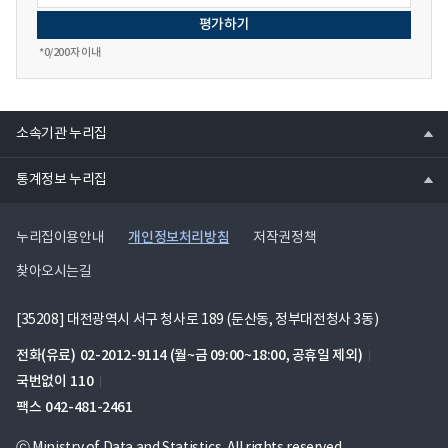
개
개
개
최
최
최
*
0
/200자 이내
의
의
의
pdf
hwpx
hwp
파
파
파
열
일
일
일
소속기관 누리집
기
열
통계정보 누리집
기
개인정보처리방침
누리집이용안내
저작권정책
찾아오시는길
[35208] 대전광역시 서구 청사로 189 (둔산동, 정부대전청사 3동)
전화(유료)
02-2012-9114
(월~금 09:00~18:00, 공휴일 제외)
국번없이
110
팩스
042-481-2461