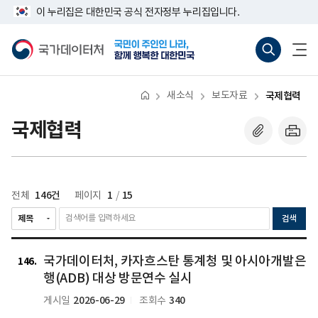
반
너
다
마
이 누리집은 대한민국 공식 전자정부 누리집입니다.
복
비
영
음
지
767px
국
통
전
역
이
가
합
체
막
건
하
데
검
메
너
이
색
뉴
뛰
터
바
열
기
처
로
기
새소식
보도자료
국제협력
가
기
(새
국제협력
창
열
기)
146건
1
15
전체
페이지
/
검색
국
국
국
국가데이터처, 카자흐스탄 통계청 및 아시아개발은
가
가
가
146
데
데
데
행(ADB) 대상 방문연수 실시
이
이
이
2026-06-29
340
게시일
조회수
터
터
터