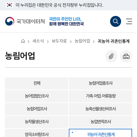
반
귀
너
이 누리집은 대한민국 공식 전자정부 누리집입니다.
복
농
비
영
어
767px
국
통
전
역
·
이
가
합
체
건
귀
하
데
검
메
너
촌
이
색
뉴
뛰
인
터
바
열
기
통
처
로
기
계
새소식
보도자료
농림어업
귀농어·귀촌인통계
가
기
(새
농림어업
창
열
기)
전체
농림어업총조사
농어업법인조사
가축 · 어업 · 어류동향
농림어업조사
농축산물생산비조사
농작물생산조사
농업면적조사
양곡소비량조사
귀농어·귀촌인통계