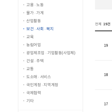
고용 · 노동
물가 · 가계
산업활동
19건
전체
보건 · 사회 · 복지
교육
농림어업
19
광업제조업 · 기업활동(사업체)
건설 · 주택
교통
18
도소매 · 서비스
국민계정 · 지역계정
국제협력
기타
17