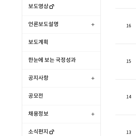
보도영상
열
기
언론보도설명
16
보도계획
한눈에 보는 국정성과
15
열
기
공지사항
공모전
14
열
기
채용정보
소식편지
13