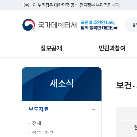
반
연
너
이 누리집은 대한민국 공식 전자정부 누리집입니다.
복
금
비
영
통
1639px
국
역
계
-
가
건
1180px
데
너
이
뛰
터
기
처
정보공개
민원과참여
새소식
보건 ·
닫
기
보도자료
전체
인구 · 가구