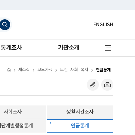
검
ENGLISH
색
하
기
사
통계조사
기관소개
이
트
맵
바
로
새소식
보도자료
보건 · 사회 · 복지
연금통계
가
기
사회조사
생활시간조사
애단계별행정통계
연금통계