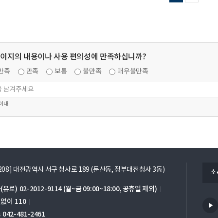
페이지의 내용이나 사용 편의성에 만족하십니까?
만족
만족
보통
불만족
매우불만족
 이내
열
5208] 대전광역시 서구 청사로 189 (둔산동, 정부대전청사 3동)
소
기
(유료)
02-2012-9114
(월~금 09:00~18:00, 공휴일 제외)
번없이
110
스
042-481-2461