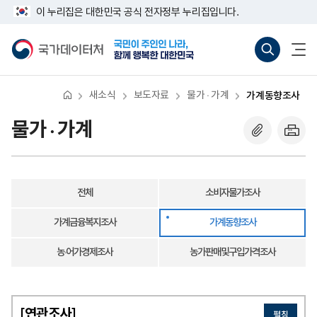
반
가
너
이 누리집은 대한민국 공식 전자정부 누리집입니다.
복
계
비
영
동
767px
국
통
전
역
향
이
가
합
체
건
조
하
데
검
메
너
사
이
색
뉴
뛰
터
바
열
기
처
로
기
새소식
보도자료
물가 · 가계
가계동향조사
가
기
(새
물가 · 가계
창
열
기)
전체
소비자물가조사
가계금융복지조사
가계동향조사
농·어가경제조사
농가판매및구입가격조사
[연관조사]
펼침