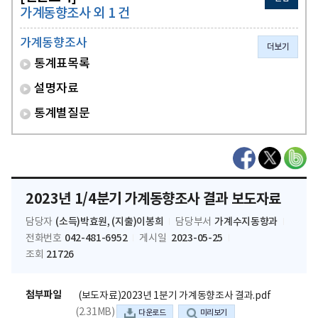
가계동향조사 외 1 건
가계동향조사
더보기
통계표목록
설명자료
통계별질문
2023년 1/4분기 가계동향조사 결과 보도자료
(소득)박효원, (지출)이봉희
가계수지동향과
담당자
담당부서
042-481-6952
2023-05-25
전화번호
게시일
21726
조회
첨부파일
(보도자료)2023년 1분기 가계동향조사 결과.pdf
(2.31MB)
다운로드
미리보기