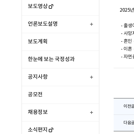
보도영상
2025
열
기
언론보도설명
 - 출생아 수는 20,710명으로 전년동월대비 3.1% 증가

 - 사망자 수는 30,678명으로 전년동월대비 4.9% 증가

보도계획
 - 혼인 건수는 19,079건으로 전년동월대비 2.7% 증가

 - 이혼 건수는 6,890건으로 전년동월대비 9.8% 감소

 - 자
한눈에 보는 국정성과
열
기
공지사항
공모전
열
이전
기
채용정보
다음
소식편지