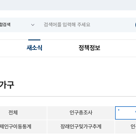
새소식
정책정보
 가구
전체
인구총조사
제인구이동통계
장래인구및가구추계
인