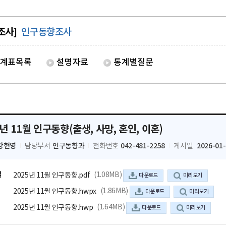
조사]
인구동향조사
계표목록
설명자료
통계별질문
5년 11월 인구동향(출생, 사망, 혼인, 이혼)
강현영
인구동향과
042-481-2258
2026-01
담당부서
전화번호
게시일
일
(1.08MB)
2025년 11월 인구동향.pdf
다운로드
미리보기
(1.86MB)
2025년 11월 인구동향.hwpx
다운로드
미리보기
(1.64MB)
2025년 11월 인구동향.hwp
다운로드
미리보기