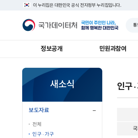
반
인
너
이 누리집은 대한민국 공식 전자정부 누리집입니다.
복
구
비
영
동
1639px
국
역
향
-
가
건
조
1180px
데
너
사
이
뛰
터
기
처
정보공개
민원과참여
새소식
인구 ·
닫
기
보도자료
전체
국
인구 · 가구