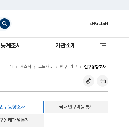
검
ENGLISH
색
하
기
사
통계조사
기관소개
이
트
맵
바
로
새소식
보도자료
인구 · 가구
인구동향조사
가
기
인구동향조사
국내인구이동통계
구동태패널통계