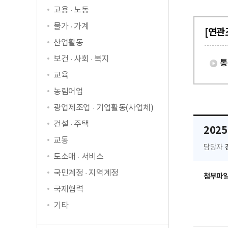
고용 · 노동
물가 · 가계
[연관
산업활동
보건 · 사회 · 복지
통
교육
농림어업
광업제조업 · 기업활동(사업체)
건설 · 주택
202
교통
담당자
도소매 · 서비스
국민계정 · 지역계정
첨부파
국제협력
기타