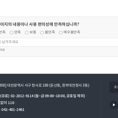
페이지의 내용이나 사용 편의성에 만족하십니까?
만족
만족
보통
불만족
매우불만족
 이내
열
5208] 대전광역시 서구 청사로 189 (둔산동, 정부대전청사 3동)
소
기
(유료)
02-2012-9114
(월~금 09:00~18:00, 공휴일 제외)
번없이
110
스
042-481-2461