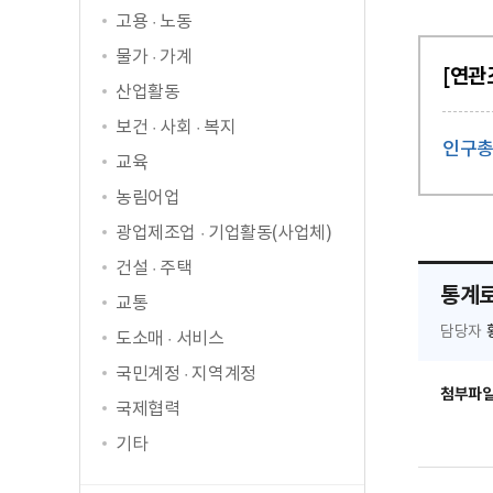
고용 · 노동
물가 · 가계
[연관
산업활동
보건 · 사회 · 복지
인구
교육
농림어업
광업제조업 · 기업활동(사업체)
건설 · 주택
통계로
교통
담당자
도소매 · 서비스
국민계정 · 지역계정
첨부파
국제협력
기타