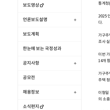
통계청(
보도영상
열
2025
기
언론보도설명
다.

보도계획
가구주
조사 실
한눈에 보는 국정성과
이번 가
열
14개 
기
공지사항
가구주
공모전
주택 정
열
기
채용정보
이형일 
의 소중
소식편지