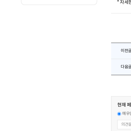
* 자세
이전
다음
현재 
매우