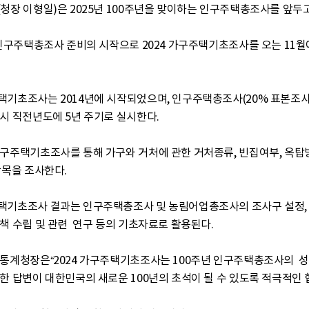
청장 이형일)은 2025년 100주년을 맞이하는 인구주택총조사를 앞두고 
 인구주택총조사 준비의 시작으로 2024 가구주택기초조사를 오는 11
택기초조사는 2014년에 시작되었으며, 인구주택총조사(20% 표본조
시 직전년도에 5년 주기로 실시한다. 

구주택기초조사를 통해 가구와 거처에 관한 거처종류, 빈집여부, 옥탑방·(
항목을 조사한다.

택기초조사 결과는 인구주택총조사 및 농림어업총조사의 조사구 설정,  
책 수립 및 관련  연구 등의 기초자료로 활용된다. 

통계청장은“2024 가구주택기초조사는 100주년 인구주택총조사의  성
한 답변이 대한민국의 새로운 100년의 초석이 될 수 있도록 적극적인 협