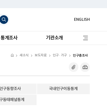
검
ENGLISH
색
하
기
사
통계조사
기관소개
이
트
맵
바
로
새소식
보도자료
인구 · 가구
인구총조사
가
기
인구동향조사
국내인구이동통계
구동태패널통계