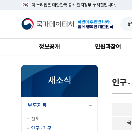
반
인
너
이 누리집은 대한민국 공식 전자정부 누리집입니다.
복
구
비
영
총
1639px
국
역
조
-
가
건
사
1180px
데
너
이
뛰
터
기
처
정보공개
민원과참여
새소식
인구 ·
닫
기
보도자료
전체
국
인구 · 가구