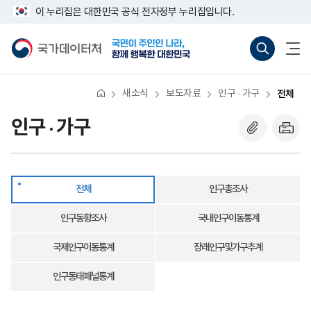
반
전
너
이 누리집은 대한민국 공식 전자정부 누리집입니다.
복
체
비
영
767px
국
통
전
역
이
가
합
체
건
하
데
검
메
너
이
색
뉴
뛰
터
바
열
기
처
로
기
새소식
보도자료
인구 · 가구
전체
가
기
(새
인구 · 가구
창
열
기)
전체
인구총조사
인구동향조사
국내인구이동통계
국제인구이동통계
장래인구및가구추계
인구동태패널통계