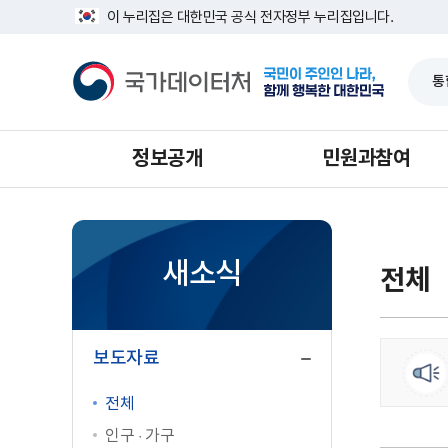
반
너
이 누리집은 대한민국 공식 전자정부 누리집입니다.
복
비
영
1639px
국
역
-
가
건
1180px
데
너
이
뛰
터
기
처
정보공개
민원과참여
새소식
전체
닫
기
보도자료
전체
인구 · 가구