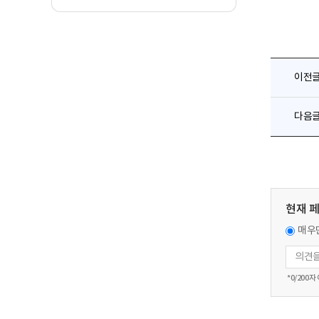
이전
다음
현재 
매우
*
0
/200자