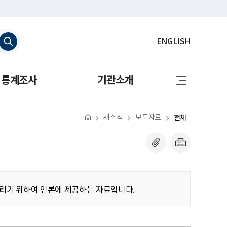
검
ENGLISH
색
하
기
사
통계조사
기관소개
이
트
맵
바
로
새소식
보도자료
전체
가
기
알리기 위하여 언론에 제공하는 자료입니다.