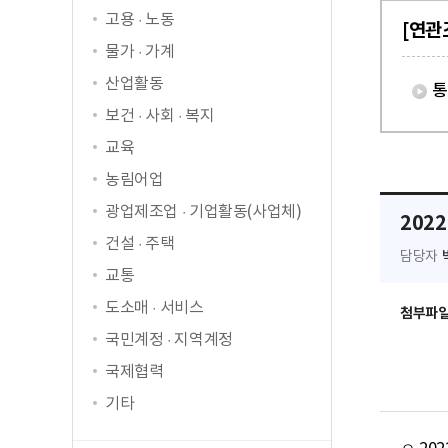
고용 · 노동
[연관
물가 · 가계
산업활동
통
보건 · 사회 · 복지
교육
농림어업
광업제조업 · 기업활동(사업체)
202
건설 · 주택
담당자
교통
도소매 · 서비스
첨부파
국민계정 · 지역계정
국제협력
기타