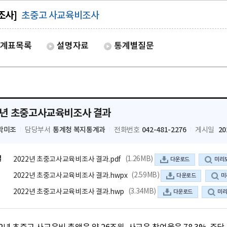
조사]
초중고 사교육비조사
계표목록
설명자료
통계별질문
2년 초중고사교육비조사 결과
박미조
통계청 복지통계과
042-481-2276
20
담당부서
전화번호
게시일
일
(1.26MB)
2022년 초중고사교육비조사 결과.pdf
다운로드
미리
(2.59MB)
2022년 초중고사교육비조사 결과.hwpx
다운로드
미
(3.34MB)
2022년 초중고사교육비조사 결과.hwp
다운로드
미