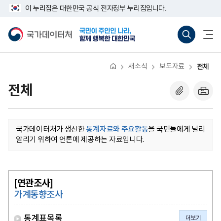
반
너
이 누리집은 대한민국 공식 전자정부 누리집입니다.
복
비
영
767px
국
통
전
역
이
가
합
체
건
하
데
검
메
너
이
색
뉴
뛰
터
바
열
기
처
로
기
새소식
보도자료
전체
가
기
(새
전체
창
열
기)
국가데이터처가 생산한
통계자료와 주요활동
을 국민들에게 널리
알리기 위하여 언론에 제공하는 자료입니다.
[연관조사]
가계동향조사
통계표목록
더보기