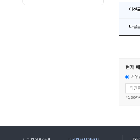
이전
다음
현재 
매우
*
0
/200자