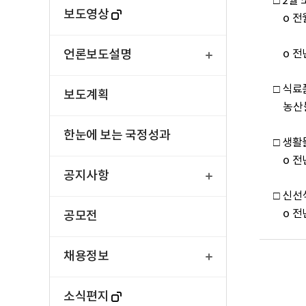
□ 2월
보도영상
    o 전월비는 공업제품은 하락하였으나, 서비스, 농축수산물, 전기·가스·수도가 상승하여 전체 0.3% 상승

열
기
언론보도설명
    o 전년동월비는 서비스, 공업제품, 농축수산물 및 전기·가스·수도가 모두 상승하여 전체 2.0% 상승

□ 식료
보도계획
    농산물및석유류제외지수는 전월대비 0.3%, 전년동월대비 2.5% 각각 상승

한눈에 보는 국정성과
□ 생활
    o 전년동월대비 식품은 2.5%, 식품이외는 1.4% 각각 상승

열
기
공지사항
□ 신선
   
공모전
열
기
채용정보
소식편지