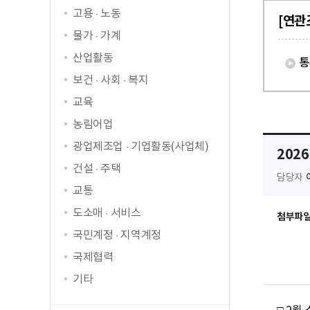
고용 · 노동
[연관
물가 · 가계
산업활동
통
보건 · 사회 · 복지
교육
농림어업
광업제조업 · 기업활동(사업체)
202
건설 · 주택
담당자
교통
도소매 · 서비스
첨부파
국민계정 · 지역계정
국제협력
기타