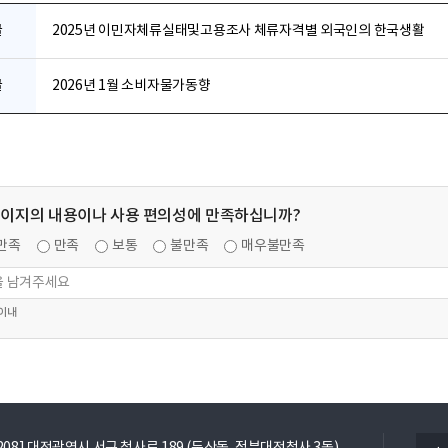
글
2025년 이민자체류실태및고용조사 체류자격별 외국인의 한국생활
글
2026년 1월 소비자물가동향
페이지의 내용이나 사용 편의성에 만족하십니까?
만족
만족
보통
불만족
매우불만족
 이내
열