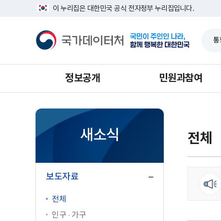
반
너
이 누리집은 대한민국 공식 전자정부 누리집입니다.
복
비
영
1639px
국
역
-
가
건
1180px
데
너
이
뛰
터
기
처
정보공개
민원과참여
새소식
전체
닫
기
보도자료
전체
인구 · 가구