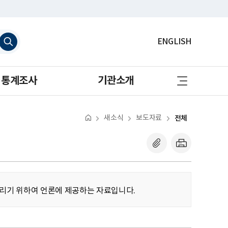
검
ENGLISH
색
하
기
사
통계조사
기관소개
이
트
맵
바
로
새소식
보도자료
전체
가
기
알리기 위하여 언론에 제공하는 자료입니다.