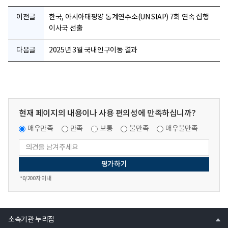
이전글
한국, 아시아태평양 통계연수소(UN SIAP) 7회 연속 집행
이사국 선출
다음글
2025년 3월 국내인구이동 결과
현재 페이지의 내용이나 사용 편의성에 만족하십니까?
매우만족
만족
보통
불만족
매우불만족
*
0
/200자 이내
열
소속기관 누리집
기