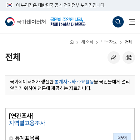
반
너
이 누리집은 대한민국 공식 전자정부 누리집입니다.
복
비
영
767px
국
통
전
역
이
가
합
체
건
하
데
검
메
너
이
색
뉴
뛰
터
바
열
기
처
로
기
새소식
보도자료
전체
가
기
(새
전체
창
열
기)
국가데이터처가 생산한
통계자료와 주요활동
을 국민들에게 널리
알리기 위하여 언론에 제공하는 자료입니다.
[연관조사]
지역별고용조사
통계표목록
더보기