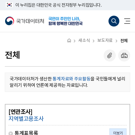
반
너
이 누리집은 대한민국 공식 전자정부 누리집입니다.
복
비
영
767px
국
통
전
역
이
가
합
체
건
하
데
검
메
너
이
색
뉴
뛰
터
바
열
기
처
로
기
새소식
보도자료
전체
가
기
(새
전체
창
열
기)
국가데이터처가 생산한
통계자료와 주요활동
을 국민들에게 널리
알리기 위하여 언론에 제공하는 자료입니다.
[연관조사]
지역별고용조사
통계표목록
더보기