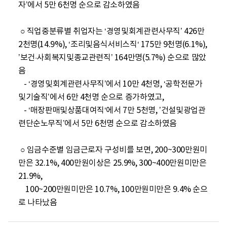
자’에서 5만 6천명 순으로 감소하였음

 ○ 직업중분류별 취업자는 ‘경영및회계관련사무직’ 426만 
2천명(14.9%), ‘조리및음식서비스직‘ 175만 9천명(6.1%), 
’보건·사회복지및종교관련직’ 164만명(5.7%) 순으로 많았
음

   - ‘경영및회계관련사무직’에서 10만 4천명, ‘공학전문가
및기술직’에서 6만 4천명 순으로 증가하였고, 

   - ‘매장판매및상품대여직‘에서 7만 5천명, ’건설및광업관
련단순노무직’에서 5만 6천명 순으로 감소하였음

 ○ 임금수준별 임금근로자 구성비를 보면, 200~300만원미
만은 32.1%, 400만원이상은 25.9%, 300~400만원미만은 
21.9%, 

    100~200만원미만은 10.7%, 100만원미만은 9.4% 순으
로 나타났음