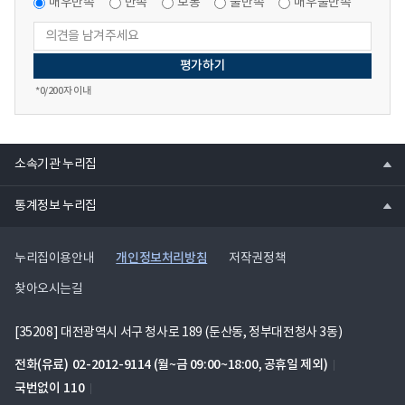
매우만족
만족
보통
불만족
매우불만족
*
0
/200자 이내
열
소속기관 누리집
기
열
통계정보 누리집
기
개인정보처리방침
누리집이용안내
저작권정책
찾아오시는길
[35208] 대전광역시 서구 청사로 189 (둔산동, 정부대전청사 3동)
전화(유료)
02-2012-9114
(월~금 09:00~18:00, 공휴일 제외)
국번없이
110