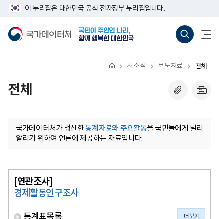
반
너
이 누리집은 대한민국 공식 전자정부 누리집입니다.
복
비
영
767px
국
통
전
역
이
가
합
체
건
하
데
검
메
너
이
색
뉴
뛰
터
바
열
기
처
로
기
새소식
보도자료
전체
가
기
(새
전체
창
열
기)
국가데이터처가 생산한
통계자료와 주요활동
을 국민들에게 널리
알리기 위하여 언론에 제공하는 자료입니다.
[연관조사]
경제활동인구조사
통계표목록
더보기