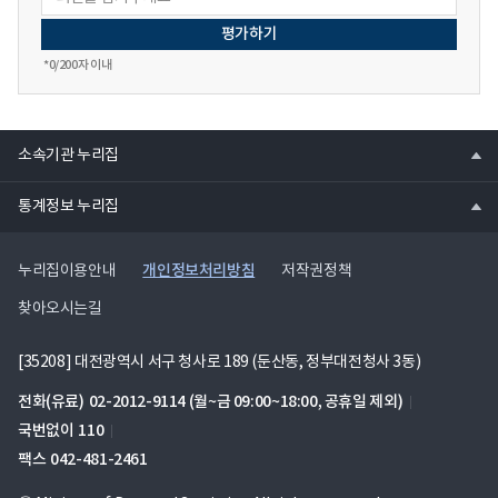
*
0
/200자 이내
열
소속기관 누리집
기
열
통계정보 누리집
기
개인정보처리방침
누리집이용안내
저작권정책
찾아오시는길
[35208] 대전광역시 서구 청사로 189 (둔산동, 정부대전청사 3동)
전화(유료)
02-2012-9114
(월~금 09:00~18:00, 공휴일 제외)
국번없이
110
팩스
042-481-2461