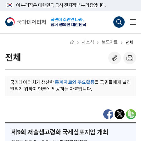
반
너
이 누리집은 대한민국 공식 전자정부 누리집입니다.
복
비
영
767px
국
통
전
역
이
가
합
체
건
하
데
검
메
너
이
색
뉴
뛰
터
바
열
기
처
로
기
새소식
보도자료
전체
가
기
(새
전체
창
열
기)
국가데이터처가 생산한
통계자료와 주요활동
을 국민들에게 널리
알리기 위하여 언론에 제공하는 자료입니다.
제9회 저출생고령화 국제심포지엄 개최