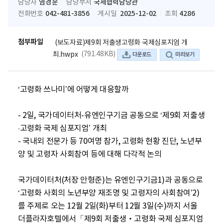
염경운
국제협력담당관
담당자
담당부서
042-481-3856
2025-12-02
4286
전화번호
게시일
조회
첨부파일
(보도자료)제9회 저출생고령화 국제심포지엄 개
(791.48KB)
최.hwpx
다운로드
미리보기
‘고령화 쓰나미’에 어떻게 대응할까 

- 2일, 국가데이터처-유엔인구기금 공동으로 ‘제9회 저출생
·고령화 국제 심포지엄’ 개최

- 국내외 전문가 등 70여명 참가, 고령화 현황 진단, 노년부
양 및 고령자 사회참여 등에 대해 다각적 논의

국가데이터처(처장 안형준)는 유엔인구기금1)과 공동으로 
‘고령화 사회의 노년부양 재조명 및 고령자의 사회참여’2)
를 주제로 오는 12월 2일(화)부터 12월 3일(수)까지 서울 
더플라자호텔에서「제9회 저출생‧고령화 국제 심포지엄