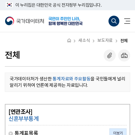
반
너
이 누리집은 대한민국 공식 전자정부 누리집입니다.
복
비
영
767px
국
통
전
역
이
가
합
체
건
하
데
검
메
너
이
색
뉴
뛰
터
바
열
기
처
로
기
새소식
보도자료
전체
가
기
(새
전체
창
열
기)
국가데이터처가 생산한
통계자료와 주요활동
을 국민들에게 널리
알리기 위하여 언론에 제공하는 자료입니다.
[연관조사]
신혼부부통계
통계표목록
더보기