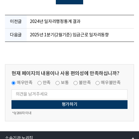
이전글
2024년 일자리행정통계 결과
다음글
2025년 1분기(2월기준) 임금근로 일자리동향
현재 페이지의 내용이나 사용 편의성에 만족하십니까?
매우만족
만족
보통
불만족
매우불만족
*
0
/200자 이내
열
소속기관 누리집