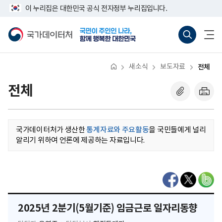
반
너
이 누리집은 대한민국 공식 전자정부 누리집입니다.
복
비
영
767px
국
통
전
역
이
가
합
체
건
하
데
검
메
너
이
색
뉴
뛰
터
바
열
기
처
로
기
새소식
보도자료
전체
가
기
(새
전체
창
열
기)
국가데이터처가 생산한
통계자료와 주요활동
을 국민들에게 널리
알리기 위하여 언론에 제공하는 자료입니다.
2025년 2분기(5월기준) 임금근로 일자리동향