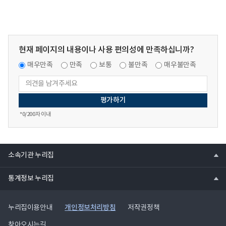
자
상
공
추
개
천
검
후
증
보
현재 페이지의 내용이나 사용 편의성에 만족하십니까?
의
자
hwpx
매우만족
만족
보통
불만족
매우불만족
공
파
개
일
검
증
의
*
0
/200자 이내
pdf
파
일
열
소속기관 누리집
기
열
통계정보 누리집
기
개인정보처리방침
누리집이용안내
저작권정책
찾아오시는길