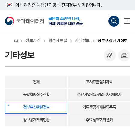
반
정
너
이 누리집은 대한민국 공식 전자정부 누리집입니다.
복
부
비
영
포
767px
국
통
전
역
상
이
가
합
체
건
관
하
데
검
메
너
련
이
색
뉴
뛰
정
터
바
열
기
보
처
로
기
정보공개
행정자료실
기타정보
정부포상관련정보
가
기
(새
기타정보
창
열
기)
전체
조사표본설계자료
공용차량정수현황
주요사업 성과관리 및 자체평가
정부포상관련정보
기록물공개재분류목록
정보공개처리현황
주요 정책회의 결과