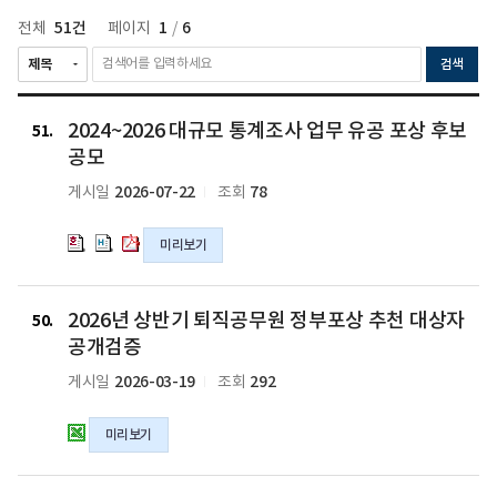
51건
1
6
전체
페이지
/
검색
2024~2026
2024~2026
2024~2026
2024~2026 대규모 통계조사 업무 유공 포상 후보
대
대
대
51
규
규
규
공모
모
모
모
2026-07-22
78
게시일
조회
통
통
통
계
계
계
미리보기
조
조
조
사
사
사
업
업
업
2026
무
무
무
2026년 상반기 퇴직공무원 정부포상 추천 대상자
년
50
유
유
유
상
공개검증
공
공
공
반
2026-03-19
292
게시일
조회
포
포
포
기
상
상
상
퇴
후
후
후
미리보기
직
보
보
보
공
공
공
공
무
2026