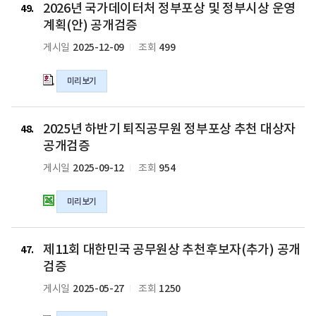
모
모
모
원
2026년 국가데이터처 정부포상 및 정부시상 운영
년
49
의
의
의
정
국
계획(안) 공개검증
hwp
hwpx
pdf
부
가
2025-12-09
499
게시일
조회
파
파
파
포
데
일
일
일
상
이
추
미리보기
터
천
처
대
정
2025
상
부
2025년 하반기 퇴직공무원 정부포상 추천 대상자
년
48
자
포
하
공개검증
공
상
반
2025-09-12
954
게시일
조회
개
및
기
검
정
퇴
증
부
미리보기
직
의
시
공
xlsx
상
무
제
파
운
원
제11회 대한민국 공무원상 추천후보자(추가) 공개
11
47
일
영
정
회
검증
계
부
대
2025-05-27
1250
게시일
조회
획
포
한
(안)
상
민