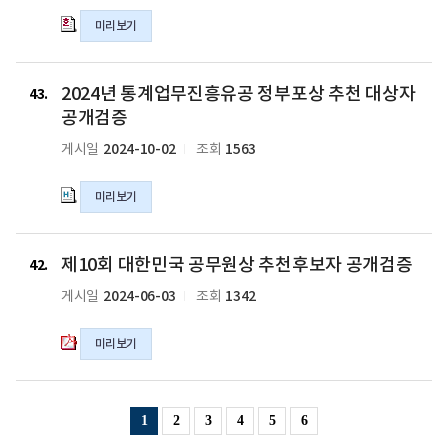
증
보
도
미리보기
의
자
정
hwp
추
부
파
천
포
2024
일
의
상
2024년 통계업무진흥유공 정부포상 추천 대상자
년
43
hwp
운
통
공개검증
파
영
계
2024-10-02
1563
게시일
조회
일
계
업
획
무
(안)
미리보기
진
사
흥
전
유
제
공
공
제10회 대한민국 공무원상 추천후보자 공개검증
10
42
개
정
회
2024-06-03
1342
게시일
조회
의
부
대
hwp
포
한
파
미리보기
상
민
일
추
국
천
공
대
무
1
2
3
4
5
6
상
원