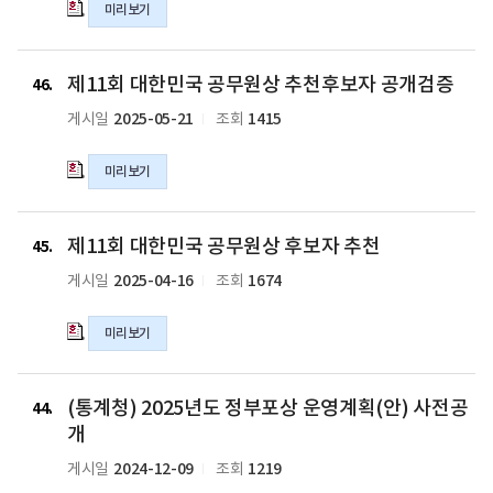
공
추
미리보기
국
개
천
공
검
대
무
제
증
상
원
제11회 대한민국 공무원상 추천후보자 공개검증
11
46
의
자
상
회
2025-05-21
1415
게시일
조회
hwp
공
추
대
파
개
천
한
일
검
미리보기
후
민
증
보
국
의
자
공
제
xlsx
(추
제11회 대한민국 공무원상 후보자 추천
무
11
45
파
가)
원
회
2025-04-16
1674
게시일
조회
일
공
상
대
개
추
한
미리보기
검
천
민
증
후
국
의
보
공
(통
hwp
(통계청) 2025년도 정부포상 운영계획(안) 사전공
자
무
계
44
파
공
원
청)
개
일
개
상
2025
2024-12-09
1219
게시일
조회
검
후
년