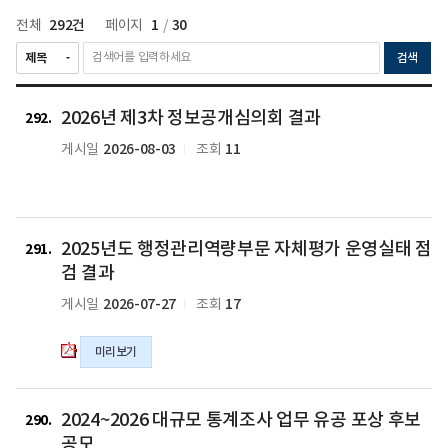
292건
1
30
전체
페이지
/
검색
새
2026년 제3차 정보공개심의회 결과
292
글
2026-08-03
11
게시일
조회
2025
2025년도 행정관리역량부문 자체평가 운영실태 점
년
291
도
검 결과
행
2026-07-27
17
게시일
조회
정
관
미리보기
리
역
량
2024~2026
2024~2026
2024~2026
부
2024~2026 대규모 통계조사 업무 유공 포상 후보
대
대
대
290
문
규
규
규
공모