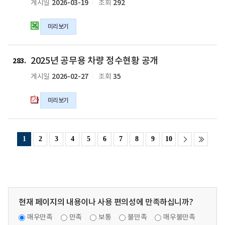
2026-03-19
292
게시일
조회
부
기
문)
퇴
미리보기
결
직
과
공
보
무
2025
고
원
2025년 공무용 차량 정수현황 공개
년
283
서
정
공
2026-02-27
35
게시일
조회
의
부
무
pdf
포
용
미리보기
파
상
차
일
추
량
천
정
대
수
1
2
3
4
5
6
7
8
9
10
상
현
자
황
공
공
개
개
검
의
증
pdf
현재 페이지의 내용이나 사용 편의성에 만족하십니까?
의
파
xlsx
매우만족
만족
보통
불만족
매우불만족
일