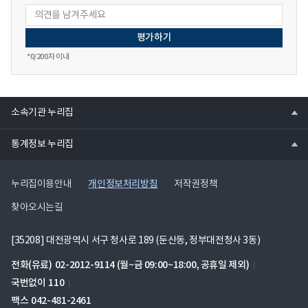
파
일
*
0
/200자 이내
열
소속기관 누리집
기
열
통계정보 누리집
기
개인정보처리방침
누리집이용안내
저작권정책
찾아오시는길
[35208] 대전광역시 서구 청사로 189 (둔산동, 정부대전청사 3동)
전화(유료)
02-2012-9114
(월~금 09:00~18:00, 공휴일 제외)
국번없이
110
팩스
042-481-2461