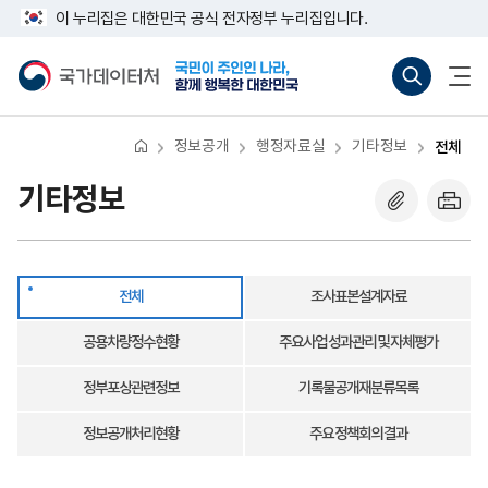
반
전
너
다
마
이 누리집은 대한민국 공식 전자정부 누리집입니다.
복
체
비
영
음
지
767px
국
통
전
역
이
가
합
체
막
건
하
데
검
메
너
이
색
뉴
뛰
터
바
열
기
처
로
기
정보공개
행정자료실
기타정보
전체
가
기
(새
기타정보
창
열
기)
전체
조사표본설계자료
공용차량정수현황
주요사업 성과관리 및 자체평가
정부포상관련정보
기록물공개재분류목록
정보공개처리현황
주요 정책회의 결과