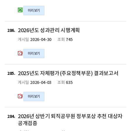
기
미리보기
정
보
공
2026
2026년도 성과관리 시행계획
개
년
286
청
도
2026-04-30
745
게시일
조회
구
성
및
과
미리보기
처
관
리
리
현
시
2025
2025년도 자체평가(주요정책부문) 결과보고서
황
행
년
285
의
계
도
2026-04-03
635
게시일
조회
xlsx
획
자
파
의
체
미리보기
일
pdf
평
파
가
일
(주
2026
2026년 상반기 퇴직공무원 정부포상 추천 대상자
요
년
284
정
상
공개검증
책
반