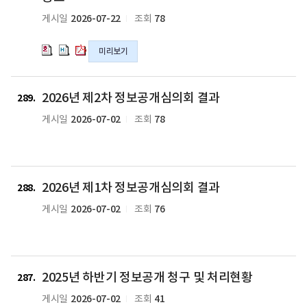
자
모
모
모
2026-07-22
78
게시일
조회
체
통
통
통
평
계
계
계
가
미리보기
조
조
조
운
사
사
사
영
업
업
업
실
무
무
무
2026년 제2차 정보공개심의회 결과
289
태
유
유
유
2026-07-02
78
게시일
조회
점
공
공
공
검
포
포
포
결
상
상
상
과
후
후
후
의
보
보
보
2026년 제1차 정보공개심의회 결과
288
pdf
공
공
공
파
2026-07-02
76
게시일
조회
모
모
모
일
의
의
의
hwp
hwpx
pdf
파
파
파
2025
일
일
일
2025년 하반기 정보공개 청구 및 처리현황
년
287
하
2026-07-02
41
게시일
조회
반