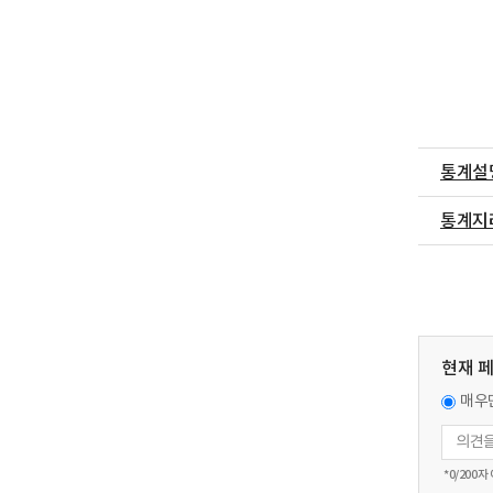
통계설
통계지
현재 
매우
*
0
/200자