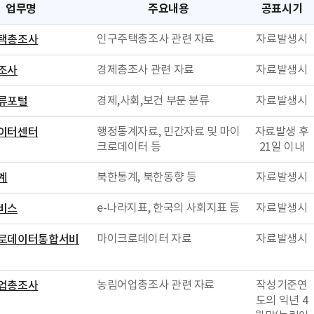
업무명
주요내용
공표시기
인구주택총조사 관련 자료
자료발생시
택총조사
경제총조사 관련 자료
자료발생시
조사
경제,사회,보건 부문 분류
자료발생시
류포털
행정통계자료, 민간자료 및 마이
자료발생 후
이터센터
크로데이터 등
21일 이내
북한통계, 북한동향 등
자료발생시
계
e-나라지표, 한국의 사회지표 등
자료발생시
비스
마이크로데이터 자료
자료발생시
로데이터통합서비
농림어업총조사 관련 자료
작성기준연
업총조사
도의 익년 4