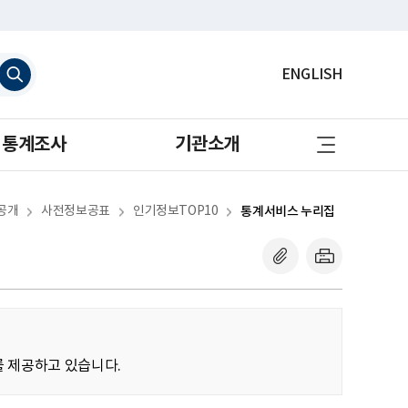
검
ENGLISH
색
하
기
사
통계조사
기관소개
이
트
맵
바
로
공개
사전정보공표
인기정보TOP10
통계서비스 누리집
가
기
를 제공하고 있습니다.