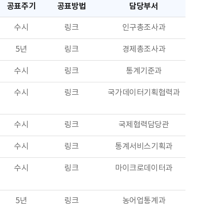
공표주기
공표방법
담당부서
수시
링크
인구총조사과
5년
링크
경제총조사과
수시
링크
통계기준과
수시
링크
국가데이터기획협력과
수시
링크
국제협력담당관
수시
링크
통계서비스기획과
수시
링크
마이크로데이터과
5년
링크
농어업통계과