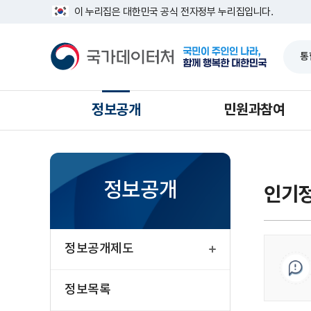
반
너
이 누리집은 대한민국 공식 전자정부 누리집입니다.
복
비
영
1639px
국
역
-
가
건
1180px
데
너
이
뛰
터
기
처
정보공개
민원과참여
정보공개
인기정
열
기
정보공개제도
정보목록