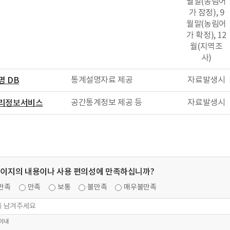
월말(농림어
가 잠정), 9
월말(농림어
가 확정), 12
월(지역조
사)
통계설명자료 제공
자료발생시
명 DB
공간통계정보 제공 등
자료발생시
리정보서비스
페이지의 내용이나 사용 편의성에 만족하십니까?
만족
만족
보통
불만족
매우불만족
 이내