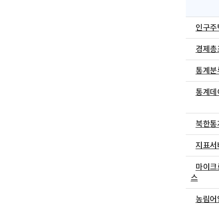
인구주
경제총
통계분
통계데
북한통
지표서
마이크
스
농림어