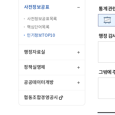
닫
기
사전정보공표
통계 관
사전정보공표목록
핵심단어목록
인기정보TOP10
행정 감
열
기
행정자료실
열
기
정책실명제
그밖에 
열
기
공공데이터개방
협동조합경영공시